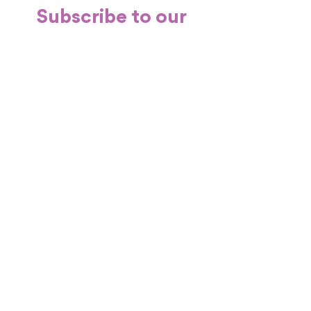
Subscribe to our
newsletter
Je m'abonne
Connexion
419, boulevard Perron
Maria QC G0C 1Y0