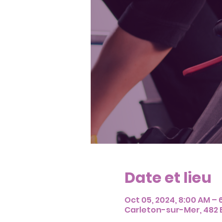
Date et lieu
Oct 05, 2024, 8:00 AM – 
Carleton-sur-Mer, 482 