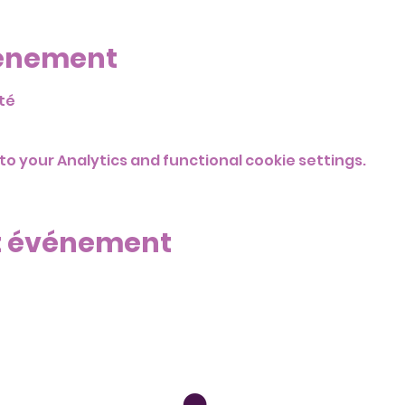
vénement
nté
o your Analytics and functional cookie settings.
t événement