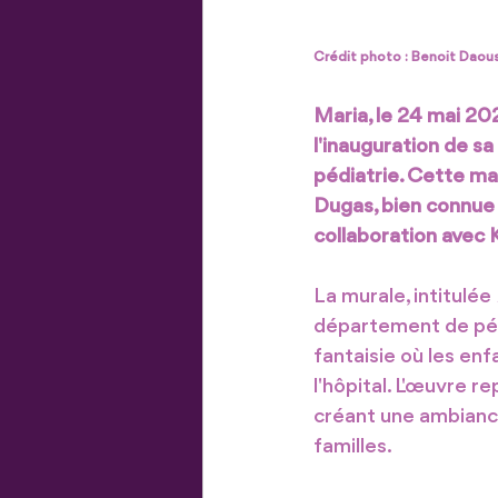
Crédit photo : Benoit Daou
Maria, le 24 mai 20
l'inauguration de s
pédiatrie. Cette mag
Dugas, bien connue 
collaboration avec K
La murale, intitulée 
département de pédi
fantaisie où les enf
l'hôpital. L'œuvre r
créant une ambiance
familles.