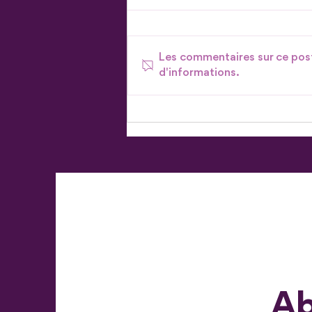
Les commentaires sur ce post
d'informations.
Don en actions - Parce qu'il
existe plus d'une façon de
donner
Ab