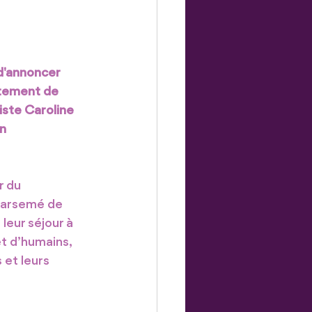
d'annoncer 
rtement de 
iste Caroline 
n 
r du 
parsemé de 
leur séjour à 
t d’humains, 
et leurs 