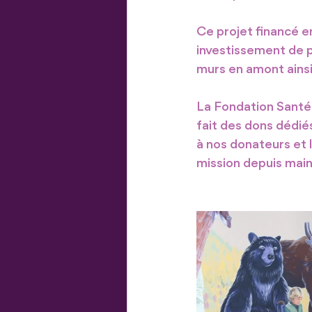
Ce projet financé e
investissement de p
murs en amont ainsi 
La Fondation Santé 
fait des dons dédié
à nos donateurs et l
mission depuis main