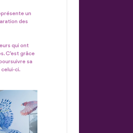
eprésente un 
aration des 
urs qui ont 
. C’est grâce 
poursuivre sa 
elui-ci.