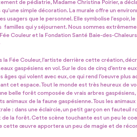
ement de pédiatrie, Madame Christina Poirier, a décla
s qu'une simple décoration. La murale offre un enviro
es usagers que le personnel. Elle symbolise l'espoir, le
les  familles qui y séjournent. Nous sommes extrêmeme
 Fée Couleur et la Fondation Santé Baie-des-Chaleurs
»
s la Fée Couleur, l'artiste derrière cette création, décr
seaux gaspésiens en vol. Sur le dos de cinq d’entre eux
s âges qui volent avec eux, ce qui rend l’oeuvre plus 
ant cet espace. Tout le monde est très heureux de vol
 une belle forêt composée de vrais arbres gaspésiens, 
ts animaux de la faune gaspésienne. Tous les animaux
ale : dans une éclaircie, un petit garçon en fauteuil rou
 de la forêt. Cette scène touchante est un peu le coeu
e cette œuvre apportera un peu de magie et de récon