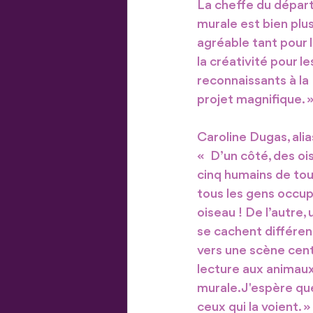
La cheffe du départ
murale est bien plu
agréable tant pour l
la créativité pour 
reconnaissants à la
projet magnifique. 
Caroline Dugas, alia
«  D’un côté, des oi
cinq humains de tou
tous les gens occup
oiseau ! De l’autre,
se cachent différen
vers une scène centr
lecture aux animaux
murale. J'espère qu
ceux qui la voient. »