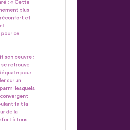
ré : « Cette 
nnement plus 
 réconfort et 
nt 
 pour ce 
it son oeuvre : 
 se retrouve 
adéquate pour 
er sur un 
parmi lesquels 
 convergent 
lant fait la 
r de la 
fort à tous 