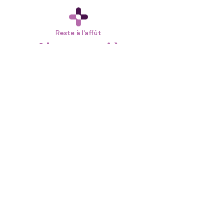
Reste à l'affût
Abonne-toi à
l'infolettre
Je m'abonne