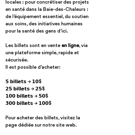
locales : pour concrétiser des projets 
en santé dans la Baie-des-Chaleurs : 
de l’équipement essentiel, du soutien 
aux soins, des initiatives humaines 
pour la santé des gens d’ici.
Les billets sont en vente 
en ligne
, via 
une plateforme simple, rapide et 
sécurisée.
Il est possible d’acheter: 
𝟱 𝗯𝗶𝗹𝗹𝗲𝘁𝘀 → 𝟭𝟬$
𝟮𝟱 𝗯𝗶𝗹𝗹𝗲𝘁𝘀 → 𝟮𝟱$
𝟭𝟬𝟬 𝗯𝗶𝗹𝗹𝗲𝘁𝘀 → 𝟱𝟬$
𝟯𝟬𝟬 𝗯𝗶𝗹𝗹𝗲𝘁𝘀 → 𝟭𝟬𝟬$
Pour acheter des billets, visitez la 
page dédiée sur notre site web.