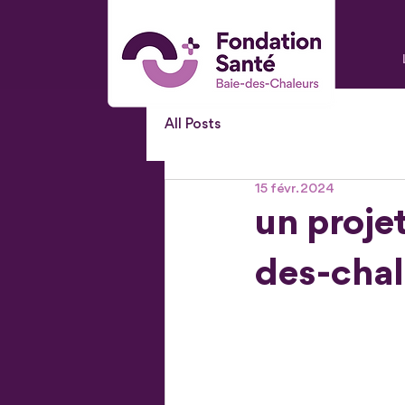
All Posts
15 févr. 2024
un proje
des-chal