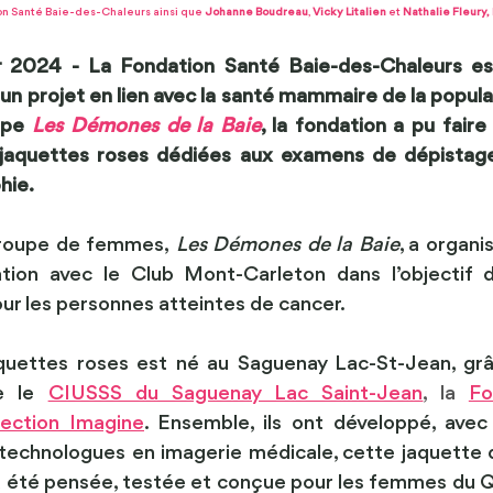
ion Santé Baie-des-Chaleurs ainsi que 
Johanne Boudreau
, 
Vicky Litalien
 et 
Nathalie Fleury,
er 2024 - La Fondation Santé Baie-des-Chaleurs es
 un projet en lien avec la santé mammaire de la populat
upe 
Les Démones de la Baie
, la fondation a pu faire 
 jaquettes roses dédiées aux examens de dépistage
hie.
groupe de femmes,
 Les Démones de la Baie
, a organi
tion avec le Club Mont-Carleton dans l’objectif d
 les personnes atteintes de cancer. 
quettes roses est né au Saguenay Lac-St-Jean, grâc
e le 
CIUSSS du Saguenay Lac Saint-Jean
, la 
Fo
ection Imagine
. Ensemble, ils ont développé, avec
 technologues en imagerie médicale, cette jaquette 
le a été pensée, testée et conçue pour les femmes du Q