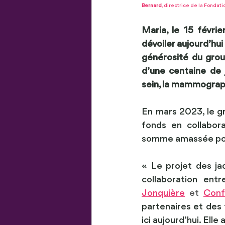
Bernard
, directrice de la Fondat
Maria, le 15 févri
dévoiler aujourd’hui
générosité du gro
d’une centaine de
sein, la mammograp
En mars 2023, le 
fonds en collabora
somme amassée pour
« Le projet des ja
collaboration entr
Jonquière
et 
Conf
partenaires et des
ici aujourd’hui. El