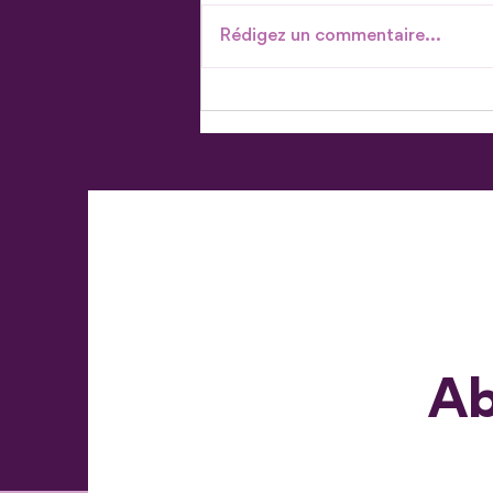
Rédigez un commentaire...
Don en actions - Parce qu'il
existe plus d'une façon de
donner
Ab