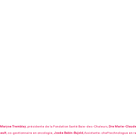
Maryse Tremblay
, présidente de la Fondation Santé Baie-des-Chaleurs, 
Dre Marie-Claude
nault
, co-gestionnaire en oncologie, 
Josée Babin-Bujold
, 
Assistante-chef technologue en ra