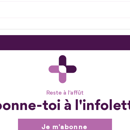
Une nouvelle porte s'ouvre
Mobi
pour
202
Reste à l'affût
onne-toi à l'infolet
Je m'abonne