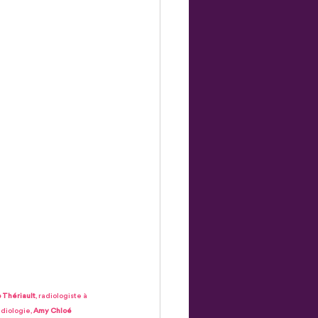
 Thériault
, radiologiste à 
diologie, 
Amy Chloé 