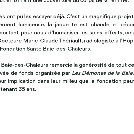
out en offrant une couverture du corps de la femme. 
s ont pu les essayer déjà. C’est un magnifique projet!
rement lumineuse, la jaquette est chaude et réconf
mportant pour nous d’humaniser les soins offerts, cela
Docteure Marie-Claude Thériault, radiologiste à l’Hôpi
a Fondation Santé Baie-des-Chaleurs.
Baie-des-Chaleurs remercie la générosité de tout ceux
levée de fonds organisée par 
Les Démones de la Baie
ur implication dans leur milieu que la fondation peut
tenant 35 ans.