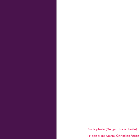
Sur la photo (De gauche à droite) : 
l'Hôpital de Maria, 
Christine Arse