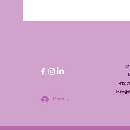
41
M
418 7
info@f
Connexion