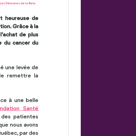
 Les Démones de la Baie.
t heureuse de 
ion. Grâce à la 
l’achat de plus 
 du cancer du 
sé une levée de 
e remettre la 
e à une belle 
ndation Santé 
 des patientes 
que nous avons 
uébec, par des 