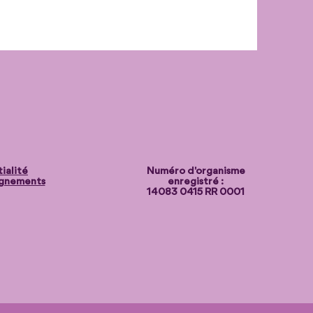
ialité
Numéro d'organisme
ignements
enregistré :
14083 0415 RR 0001