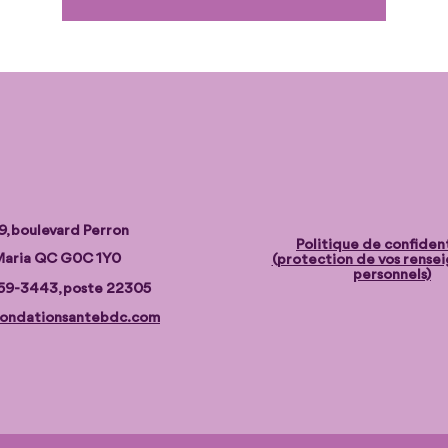
9, boulevard Perron
Politique de confident
aria QC G0C 1Y0
(protection de vos rense
personnels)
59-3443, poste 22305
ondationsantebdc.com