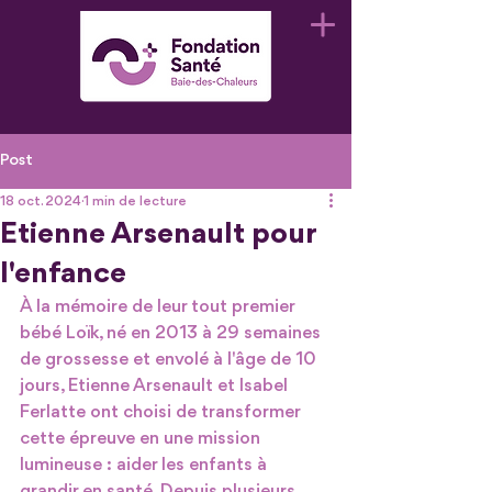
Post
18 oct. 2024
1 min de lecture
Etienne Arsenault pour
l'enfance
À la mémoire de leur tout premier 
bébé Loïk, né en 2013 à 29 semaines 
de grossesse et envolé à l'âge de 10 
jours, Etienne Arsenault et Isabel 
Ferlatte ont choisi de transformer 
cette épreuve en une mission 
lumineuse : aider les enfants à 
grandir en santé. Depuis plusieurs 