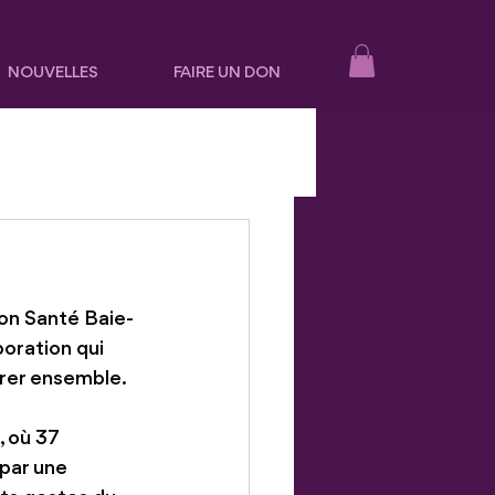
NOUVELLES
FAIRE UN DON
ion Santé Baie-
boration qui 
pirer ensemble.
, où 37 
par une 