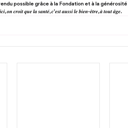
rendu possible grâce à la Fondation et à la générosité
𝒄𝒓𝒐𝒊𝒕 𝒒𝒖𝒆 𝒍𝒂 𝒔𝒂𝒏𝒕𝒆́, 𝒄’𝒆𝒔𝒕 𝒂𝒖𝒔𝒔𝒊 𝒍𝒆 𝒃𝒊𝒆𝒏-𝒆̂𝒕𝒓𝒆, 𝒂̀ 𝒕𝒐𝒖𝒕 𝒂̂𝒈𝒆.