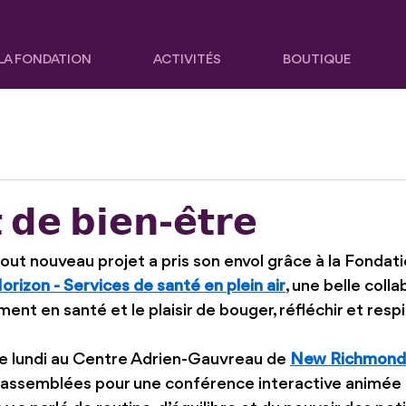
LA FONDATION
ACTIVITÉS
BOUTIQUE
 𝗱𝗲 𝗯𝗶𝗲𝗻-𝗲̂𝘁𝗿𝗲
out nouveau projet a pris son envol grâce à la Fondat
orizon - Services de santé en plein air
, une belle colla
sement en santé et le plaisir de bouger, réfléchir et res
 lundi au Centre Adrien-Gauvreau de 
New Richmond
rassemblées pour une conférence interactive animée 