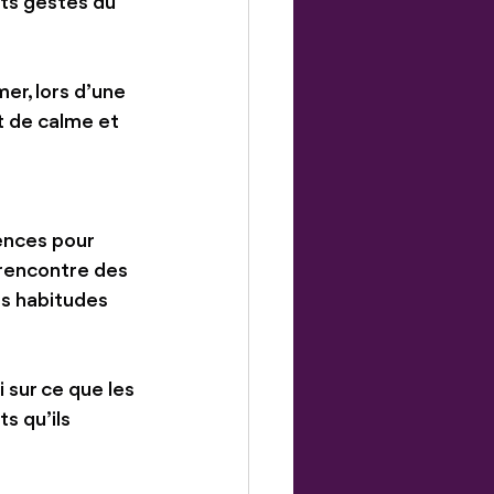
its gestes du 
er, lors d’une 
 de calme et 
ences pour 
 rencontre des 
es habitudes 
 sur ce que les 
s qu’ils 