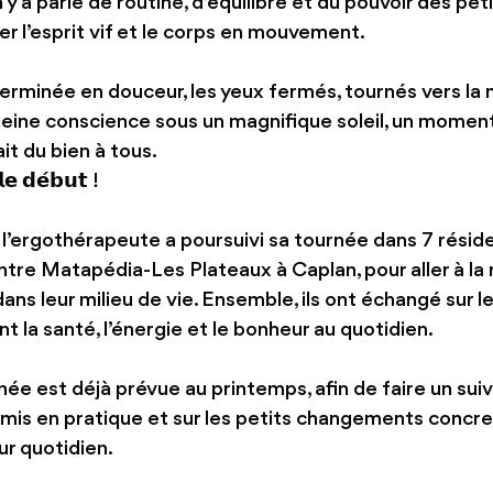
 a parlé de routine, d’équilibre et du pouvoir des pet
r l’esprit vif et le corps en mouvement.
erminée en douceur, les yeux fermés, tournés vers la m
eine conscience sous un magnifique soleil, un moment
ait du bien à tous.
𝗹𝗲 𝗱𝗲́𝗯𝘂𝘁 !
, l’ergothérapeute a poursuivi sa tournée dans 7 résid
tre Matapédia-Les Plateaux à Caplan, pour aller à la
ns leur milieu de vie. Ensemble, ils ont échangé sur l
nt la santé, l’énergie et le bonheur au quotidien.
e est déjà prévue au printemps, afin de faire un suivi
 mis en pratique et sur les petits changements concret
ur quotidien.