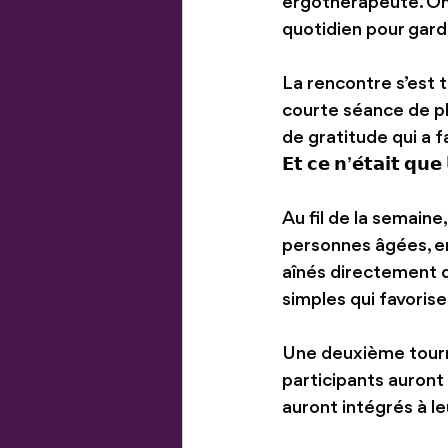
ergothérapeute. On y
quotidien pour garde
La rencontre s’est t
courte séance de pl
de gratitude qui a f
𝗘𝘁 𝗰𝗲 𝗻’𝗲́𝘁𝗮𝗶𝘁 𝗾𝘂𝗲 
Au fil de la semaine
personnes âgées, en
aînés directement da
simples qui favorise
Une deuxième tourné
participants auront
auront intégrés à le