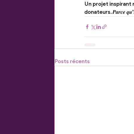
Un projet inspirant 
donateurs. 𝑷𝒂𝒓𝒄𝒆 𝒒𝒖’𝒊𝒄𝒊, 𝒐𝒏 
Posts récents