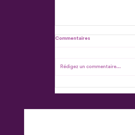
Commentaires
Rédigez un commentaire...
Don en actions - Parce qu'il
existe plus d'une façon de
donner