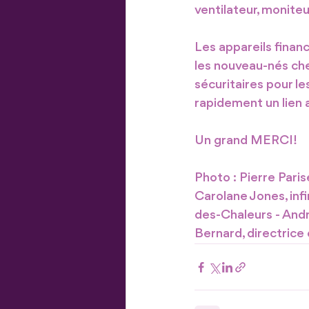
ventilateur, moniteu
Les appareils financ
les nouveau-nés chez
sécuritaires pour l
rapidement un lien a
Un grand MERCI! 
Photo : Pierre Paris
Carolane Jones, infi
des-Chaleurs - Andre
Bernard, directrice