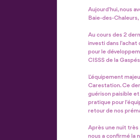
Aujourd'hui, nous a
Baie-des-Chaleurs, 
Au cours des 2 dern
investi dans l'ach
pour le développemen
CISSS de la Gaspés
L'équipement majeu
Carestation. Ce de
guérison paisible et
pratique pour l'équi
retour de nos prémat
Après une nuit trè
nous a confirmé la n