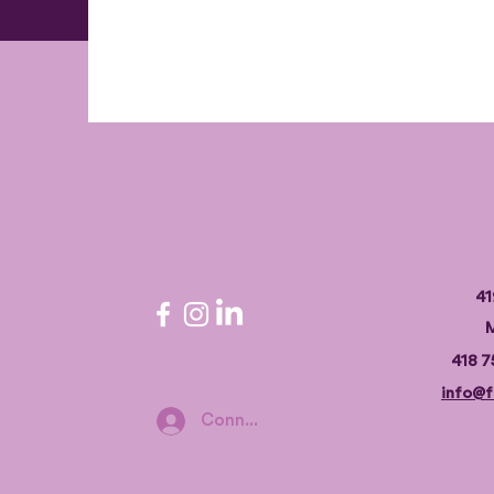
41
M
418 7
info@f
Connexion