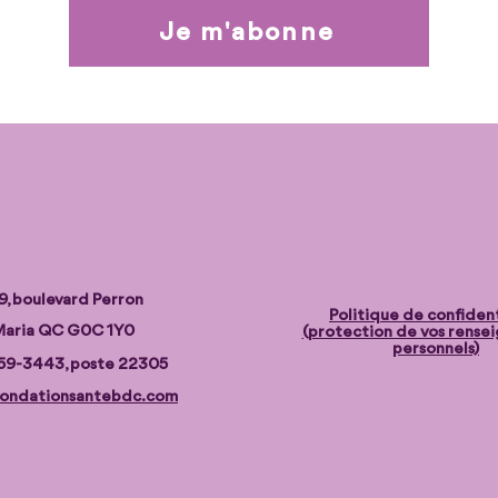
Je m'abonne
9, boulevard Perron
Politique de confident
aria QC G0C 1Y0
(protection de vos rense
personnels)
59-3443, poste 22305
ondationsantebdc.com