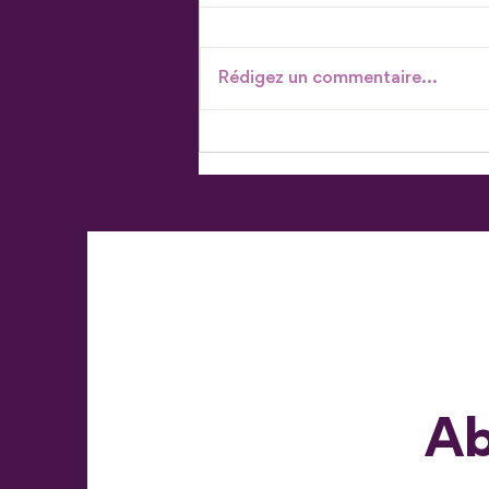
Rédigez un commentaire...
Don en actions - Parce qu'il
existe plus d'une façon de
donner
Ab