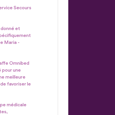
ervice Secours 
 donné et 
spécifiquement 
e Maria - 
raffe Omnibed 
 pour une 
ne meilleure 
de favoriser le 
ipe médicale 
es, 