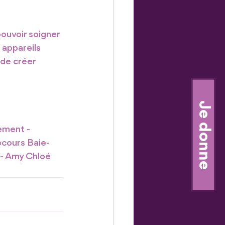
pouvoir soigner 
 appareils 
 de créer 
Je donne
ement - 
Secours Baie-
 - Amy Chloé 