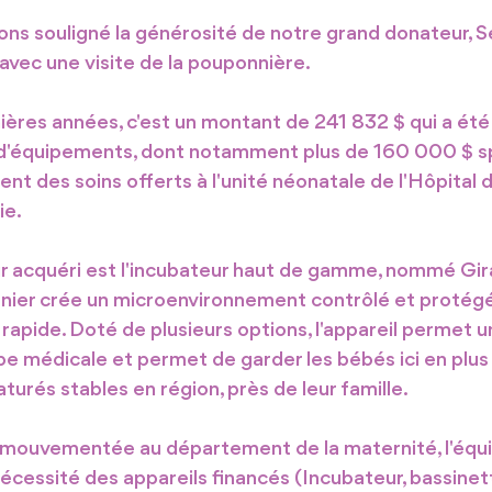
vons souligné la générosité de notre grand donateur, S
avec une visite de la pouponnière.
ières années, c'est un montant de 241 832 $ qui a été
at d'équipements, dont notamment plus de 160 000 $ 
t des soins offerts à l'unité néonatale de l'Hôpital d
ie
. 
r acquéri est l'incubateur haut de gamme, nommé Gi
rnier crée un microenvironnement contrôlé et protégé
 rapide. Doté de plusieurs options, l'appareil permet u
pe médicale et permet de garder les bébés ici en plus 
urés stables en région, près de leur famille.
s mouvementée au département de la maternité, l'équ
écessité des appareils financés (Incubateur, bassinett